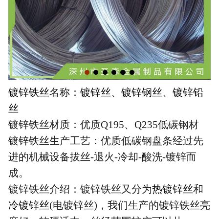
镀锌铁丝
名称：
镀锌丝
、
镀锌钢丝
、
镀锌铅
丝
镀锌铁丝材质：优质Q195、Q235低碳钢材
镀锌铁丝生产工艺：优质低碳钢盘条经过先
进的机械设备拔丝-退火-冷却-酸洗-镀锌而
成。
镀锌铁丝介绍：镀锌铁丝又分为
热镀锌丝
和
冷镀锌丝
(电镀锌丝)，我们生产的镀锌铁丝亮