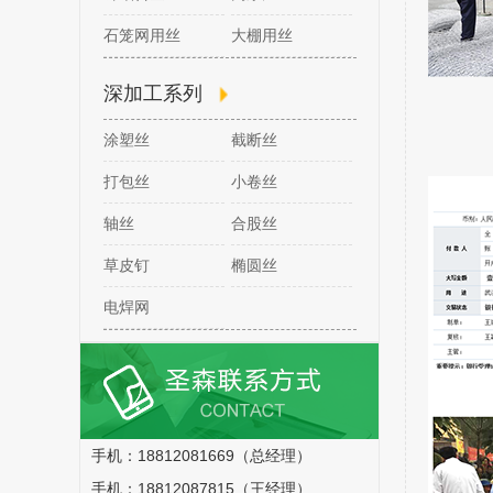
石笼网用丝
大棚用丝
深加工系列
涂塑丝
截断丝
打包丝
小卷丝
轴丝
合股丝
草皮钉
椭圆丝
电焊网
手机：18812081669（总经理）
手机：18812087815（王经理）