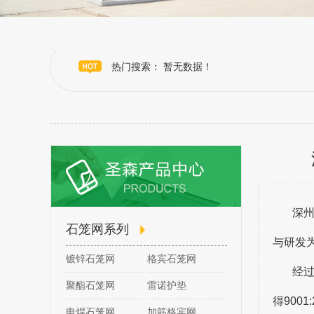
热门搜索： 暂无数据！
深
石笼网系列
与研发
镀锌石笼网
格宾石笼网
经
聚酯石笼网
雷诺护垫
得900
电焊石笼网
加筋格宾网