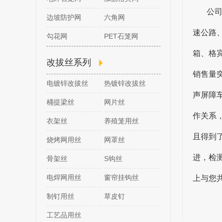
公
边坡防护网
六角网
速公路
勾花网
PET石笼网
箱、格
改拔丝系列
销售量突
电镀锌改拔丝
热镀锌改拔丝
声屏障
桶提梁丝
网片丝
作关系
衣架丝
养殖笼用丝
且得到
烧烤网用丝
网罩丝
进，检
骨架丝
S钩丝
电焊网用丝
窗帘挂钩丝
上与您
制钉用丝
草皮钉
工艺品用丝