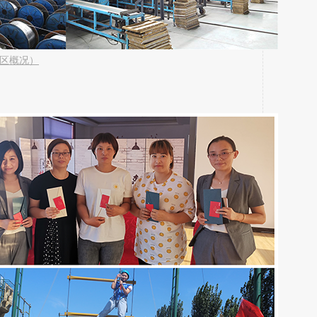
区概况
）